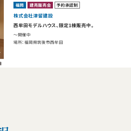
福岡
建売販売会
予約承認制
株式会社津留建設
西牟田モデルハウス、限定1棟販売中。
〜開催中
場所：福岡県筑後市西牟田