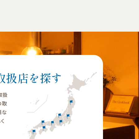
取扱店を探す
の取扱
の取
場な
く