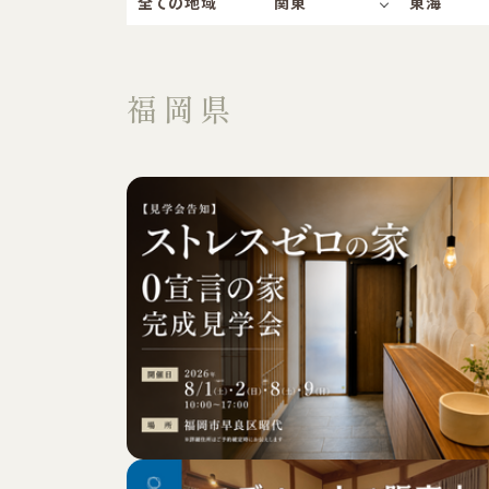
全ての地域
関東
東海
福岡県