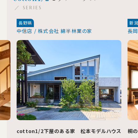
／ SERIES
新潟県
長
長岡店 / 株式会社 綿半林業の家
co
co
ハウス
桐の家 はれまち土橋建売住宅（内覧受付中）