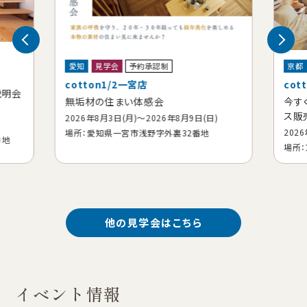
愛知
見学会
予約承認制
京都
cotton1/2一宮店
cott
明会
無垢材の住まい体感会
今すぐ
ス販売
2026年8月3日(月)〜
2026年8月9日(日)
2026年
場所：愛知県一宮市浅野字外裏32番地
場所：京
他の見学会はこちら
イベント情報