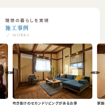
理想の暮らしを実現
施工事例
／ WORKS
家族の暮らしを“つなぐ”家
休日