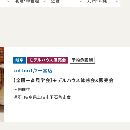
北陸・甲信越
近畿
九州・沖縄
岐阜
モデルハウス販売会
予約承認制
cotton1/2一宮店
【全国一斉見学会】モデルハウス体感会＆販売会
〜開催中
場所：岐阜県土岐市下石陶史台