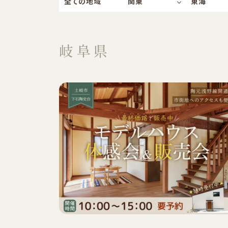
全ての地域
関東
東海
岐阜県