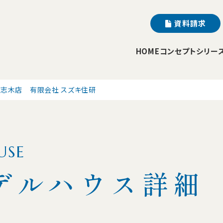
資料請求
HOME
コンセプト
シリー
志木店 有限会社 スズキ住研
USE
デルハウス詳細