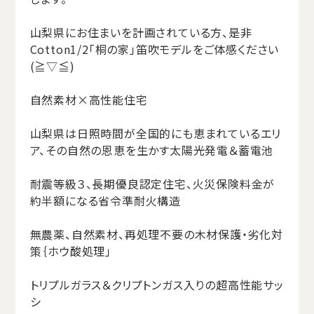
山梨県にお住まいを計画されている方、是非
Cotton1/2「桐の家」笛吹モデルをご体感ください
(≧▽≦)
自然素材×高性能住宅
山梨県は日照時間が全国的にも恵まれているエリ
ア、その自然の恩恵を生かす太陽光発電＆蓄電池
耐震等級３、長期優良認定住宅、火災保険料金が
約半額になる省令準耐火構造
無農薬、自然素材、再処理不要の木材保護・劣化対
策｛ホウ酸処理」
トリプルガラス＆クリプトンガス入りの超高性能サッ
シ