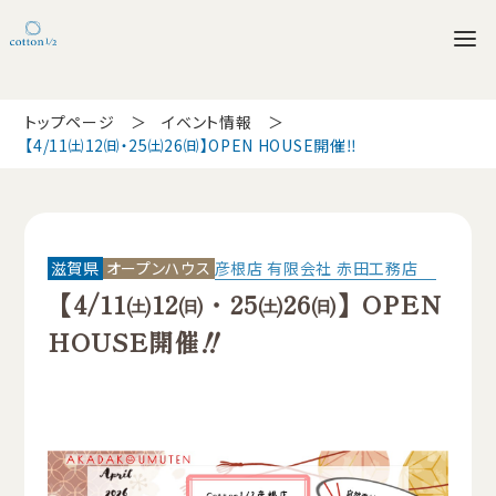
トップページ
イベント情報
【4/11㈯12㈰・25㈯26㈰】OPEN HOUSE開催‼
滋賀県
オープンハウス
彦根店 有限会社 赤田工務店
【4/11㈯12㈰・25㈯26㈰】OPEN
HOUSE開催‼