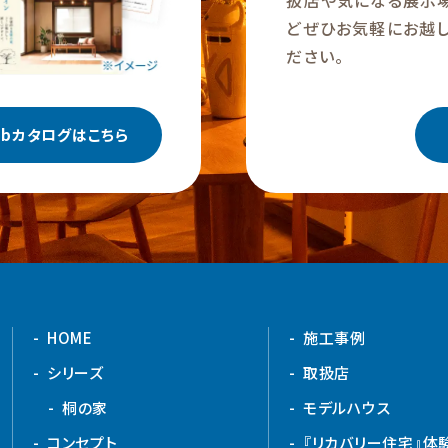
扱店や気になる展示
どぜひお気軽にお越し
ださい。
ebカタログはこちら
HOME
施工事例
シリーズ
取扱店
桐の家
モデルハウス
コンセプト
『リカバリー住宅』体