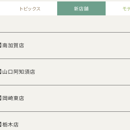
トピックス
新店舗
モ
N】南加賀店
N】山口阿知須店
N】岡崎東店
N】栃木店