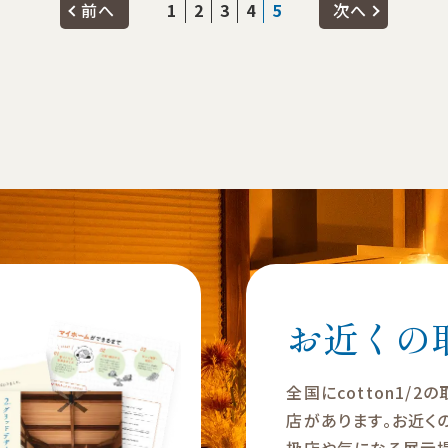
前へ
1
2
3
4
5
次へ
お近くの
全国にcotton1/2
店があります。お近く